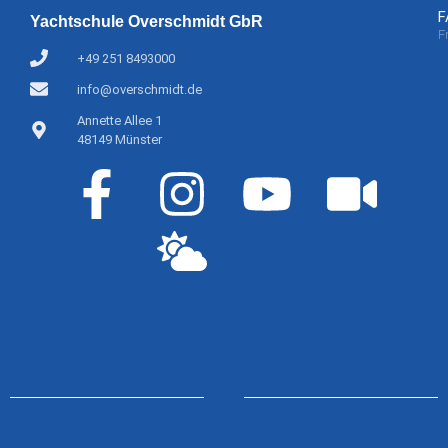
F
Yachtschule Overschmidt GbR
F
+49 251 8493000
info@overschmidt.de
Annette Allee 1
48149 Münster