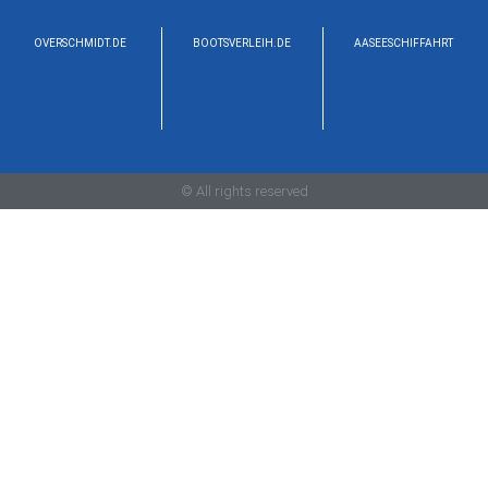
OVERSCHMIDT.DE
BOOTSVERLEIH.DE
AASEESCHIFFAHRT
© All rights reserved