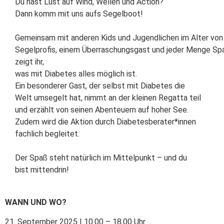
Du hast Lust auf Wind, Wellen und Action?
Dann komm mit uns aufs Segelboot!
Gemeinsam mit anderen Kids und Jugendlichen im Alter von
Segelprofis, einem Überraschungsgast und jeder Menge Spa
zeigt ihr,
was mit Diabetes alles möglich ist.
Ein besonderer Gast, der selbst mit Diabetes die
Welt umsegelt hat, nimmt an der kleinen Regatta teil
und erzählt von seinen Abenteuern auf hoher See.
Zudem wird die Aktion durch Diabetesberater*innen
fachlich begleitet.
Der Spaß steht natürlich im Mittelpunkt – und du
bist mittendrin!
WANN UND WO?
21. September 2025 | 10.00 – 18.00 Uhr