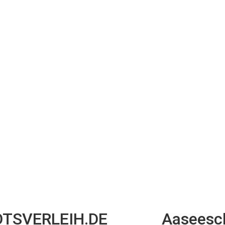
TSVERLEIH.DE
Aaseesch