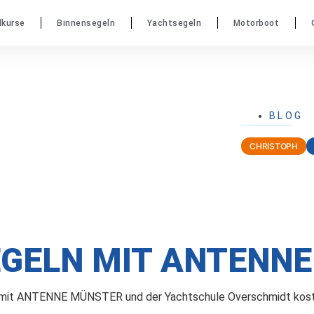
dkurse
Binnensegeln
Yachtsegeln
Motorboot
BLOG
CHRISTOPH
GELN MIT ANTENN
r mit ANTENNE MÜNSTER und der Yachtschule Overschmidt kost