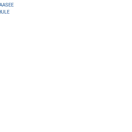
 AASEE
HULE